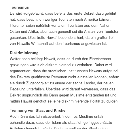
Tourismus
Es wird vorgebracht, dass bereits das erste Dekret dazu geführt
hat, dass beachtlich weniger Touristen nach Amerika kämen.
Hierunter seien natürlich vor allem Touristen aus dem Nahen
Osten und Afrika, aber auch generell sei die Anzahl von Touristen
gesunken. Dies treffe Hawaii besonders hart, da ein großer Teil
von Hawaiis Wirtschaft auf den Tourismus angewiesen ist.
Diskriminierung
Weiter noch beklagt Hawaii, dass es durch den Einreisebann
gezwungen wird sich diskriminierend zu verhalten. Dabei wird
argumentiert, dass die staatlichen Institutionen Hawaiis aufgrund
des Dekrets qualifizierte Personen nicht einstellen können, sofern
sie durch Zugehörigkeit zu einem der sechs Länder, der neuen
Regelung unterfallen. Überdies wird darauf verwiesen, dass das
Dekret ursprünglich als Bann gegen Muslime entstanden ist und
mithin Hawaii genötigt sei eine diskriminierende Politik zu dulden.
Trennung von Staat und Kirche
Auch führe das Einreiseverbot, indem es Muslime unfair
behandle dazu, dass der Islam als staatlich geringgeschätzte
Religion eingestuft würde. Dadurch verliere der Staat seine