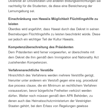
Diversität an Universitäten und anderen Bildungseinrichtungen sei
nachteilig für die Studenten, da diese eine Bereicherung der
Lernumgebung sei.
Einschränkung von Hawaiis Möglichkeit Flüchtlingshilfe zu
leisten
Überdies wird angeführt, dass Hawaii durch das Dekret in seinen
Bestrebungen Flüchtlingshilfe zu leisten beschränkt würde. Diese
sei jedoch ein wichtiger Teil der Kultur Hawaiis.
Kompetenzüberschreitung des Präsidenten
Dem Präsidenten wird ferner vorgeworfen, er überschreite mit
dem Dekret die ihm gemäß dem
Immigration and Nationality Act
zustehenden Kompetenzen.
Verfahrensrechtliche Verstöße
Hinsichtlich des Verfahrens werden mehrere Verstöße gerügt,
hierunter unter anderem ein Verstoß gegen eine sog.
procedural
due process clause
, die ein Minimum an rechtlichem Verfahren
voraussetzen, bevor bürgerliche Freiheiten verkürzt werden
dürfen. Weiter noch müssen gemäß dem
APA
Behörden, zu
denen auch das Heimatsschutzministerium der Vereinigten
Staaten gehört, bei dem Erlass von Regelungen gewisse