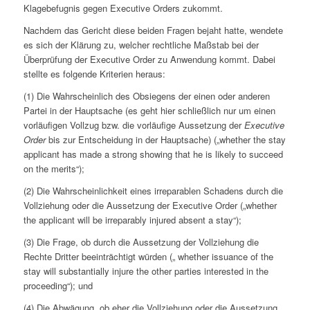
Klagebefugnis gegen
Executive Orders
zukommt.
Nachdem das Gericht diese beiden Fragen bejaht hatte, wendete
es sich der Klärung zu, welcher rechtliche Maßstab bei der
Überprüfung der
Executive Order
zu Anwendung kommt. Dabei
stellte es folgende Kriterien heraus:
(1) Die Wahrscheinlich des Obsiegens der einen oder anderen
Partei in der Hauptsache (es geht hier schließlich nur um einen
vorläufigen Vollzug bzw. die vorläufige Aussetzung der
Executive
Order
bis zur Entscheidung in der Hauptsache) („whether the stay
applicant has made a strong showing that he is likely to succeed
on the merits“);
(2) Die Wahrscheinlichkeit eines irreparablen Schadens durch die
Vollziehung oder die Aussetzung der
Executive Order
(„whether
the applicant will be irreparably injured absent a stay“);
(3) Die Frage, ob durch die Aussetzung der Vollziehung die
Rechte Dritter beeinträchtigt würden („ whether issuance of the
stay will substantially injure the other parties interested in the
proceeding“); und
(4) Die Abwägung, ob eher die Vollziehung oder die Aussetzung