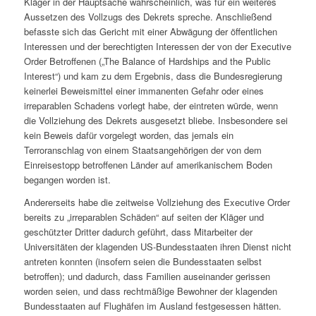
Kläger in der Hauptsache wahrscheinlich, was für ein weiteres
Aussetzen des Vollzugs des Dekrets spreche. Anschließend
befasste sich das Gericht mit einer Abwägung der öffentlichen
Interessen und der berechtigten Interessen der von der Executive
Order Betroffenen („The Balance of Hardships and the Public
Interest“) und kam zu dem Ergebnis, dass die Bundesregierung
keinerlei Beweismittel einer immanenten Gefahr oder eines
irreparablen Schadens vorlegt habe, der eintreten würde, wenn
die Vollziehung des Dekrets ausgesetzt bliebe. Insbesondere sei
kein Beweis dafür vorgelegt worden, das jemals ein
Terroranschlag von einem Staatsangehörigen der von dem
Einreisestopp betroffenen Länder auf amerikanischem Boden
begangen worden ist.
Andererseits habe die zeitweise Vollziehung des
Executive Order
bereits zu „irreparablen Schäden“ auf seiten der Kläger und
geschützter Dritter dadurch geführt, dass Mitarbeiter der
Universitäten der klagenden US-Bundesstaaten ihren Dienst nicht
antreten konnten (insofern seien die Bundesstaaten selbst
betroffen); und dadurch, dass Familien auseinander gerissen
worden seien, und dass rechtmäßige Bewohner der klagenden
Bundesstaaten auf Flughäfen im Ausland festgesessen hätten.