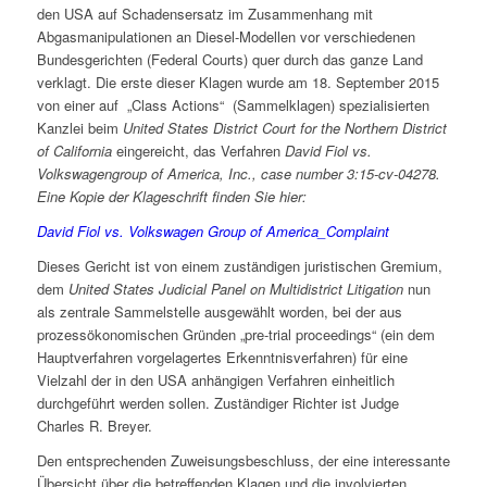
den USA auf Schadensersatz im Zusammenhang mit
Abgasmanipulationen an Diesel-Modellen vor verschiedenen
Bundesgerichten (Federal Courts) quer durch das ganze Land
verklagt. Die erste dieser Klagen wurde am 18. September 2015
von einer auf „Class Actions“ (Sammelklagen) spezialisierten
Kanzlei beim
United States District Court for the Northern District
of California
eingereicht, das Verfahren
David Fiol vs.
Volkswagengroup of America, Inc., case number 3:15-cv-04278.
Eine Kopie der Klageschrift finden Sie hier:
David Fiol vs. Volkswagen Group of America_Complaint
Dieses Gericht ist von einem zuständigen juristischen Gremium,
dem
United States Judicial Panel on Multidistrict Litigation
nun
als zentrale Sammelstelle ausgewählt worden, bei der aus
prozessökonomischen Gründen „pre-trial proceedings“ (ein dem
Hauptverfahren vorgelagertes Erkenntnisverfahren) für eine
Vielzahl der in den USA anhängigen Verfahren einheitlich
durchgeführt werden sollen. Zuständiger Richter ist Judge
Charles R. Breyer.
Den entsprechenden Zuweisungsbeschluss, der eine interessante
Übersicht über die betreffenden Klagen und die involvierten