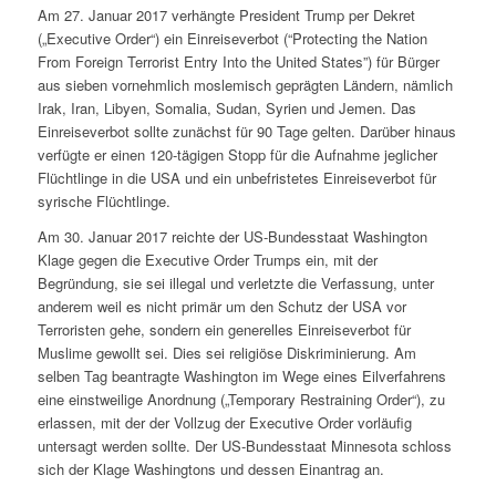
Am 27. Januar 2017 verhängte President Trump per Dekret
(„Executive Order“) ein Einreiseverbot (“Protecting the Nation
From Foreign Terrorist Entry Into the United States”) für Bürger
aus sieben vornehmlich moslemisch geprägten Ländern, nämlich
Irak, Iran, Libyen, Somalia, Sudan, Syrien und Jemen. Das
Einreiseverbot sollte zunächst für 90 Tage gelten. Darüber hinaus
verfügte er einen 120-tägigen Stopp für die Aufnahme jeglicher
Flüchtlinge in die USA und ein unbefristetes Einreiseverbot für
syrische Flüchtlinge.
Am 30. Januar 2017 reichte der US-Bundesstaat Washington
Klage gegen die
Executive Order
Trumps ein, mit der
Begründung, sie sei illegal und verletzte die Verfassung, unter
anderem weil es nicht primär um den Schutz der USA vor
Terroristen gehe, sondern ein generelles Einreiseverbot für
Muslime gewollt sei. Dies sei religiöse Diskriminierung. Am
selben Tag beantragte Washington im Wege eines Eilverfahrens
eine einstweilige Anordnung („Temporary Restraining Order“), zu
erlassen, mit der der Vollzug der
Executive Order
vorläufig
untersagt werden sollte. Der US-Bundesstaat Minnesota schloss
sich der Klage Washingtons und dessen Einantrag an.