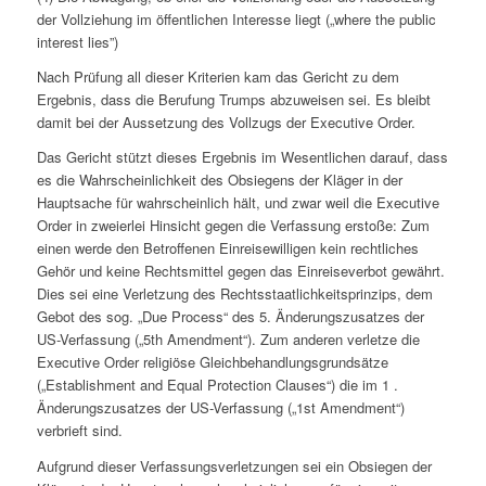
der Vollziehung im öffentlichen Interesse liegt („where the public
interest lies”)
Nach Prüfung all dieser Kriterien kam das Gericht zu dem
Ergebnis, dass die Berufung Trumps abzuweisen sei. Es bleibt
damit bei der Aussetzung des Vollzugs der
Executive Order
.
Das Gericht stützt dieses Ergebnis im Wesentlichen darauf, dass
es die Wahrscheinlichkeit des Obsiegens der Kläger in der
Hauptsache für wahrscheinlich hält, und zwar weil die
Executive
Order
in zweierlei Hinsicht gegen die Verfassung erstoße: Zum
einen werde den Betroffenen Einreisewilligen kein rechtliches
Gehör und keine Rechtsmittel gegen das Einreiseverbot gewährt.
Dies sei eine Verletzung des Rechtsstaatlichkeitsprinzips, dem
Gebot des sog. „Due Process“ des 5. Änderungszusatzes der
US-Verfassung („5th Amendment“). Zum anderen verletze die
Executive Order
religiöse Gleichbehandlungsgrundsätze
(„Establishment and Equal Protection Clauses“)
die im 1 .
Änderungszusatzes der US-Verfassung („1st Amendment“)
verbrieft sind.
Aufgrund dieser Verfassungsverletzungen sei ein Obsiegen der