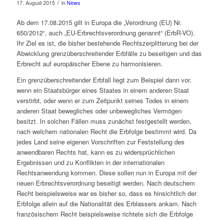
/
17. August 2015
in
News
Ab dem 17.08.2015 gilt in Europa die „Verordnung (EU) Nr.
650/2012“, auch „EU-Erbrechtsverordnung genannt“ (ErbR-VO).
Ihr Ziel es ist, die bisher bestehende Rechtszerplitterung bei der
Abwicklung grenzüberschreitender Erbfälle zu beseitigen und das
Erbrecht auf europäischer Ebene zu harmonisieren.
Ein grenzüberschreitender Erbfall liegt zum Beispiel dann vor,
wenn ein Staatsbürger eines Staates in einem anderen Staat
verstirbt, oder wenn er zum Zeitpunkt seines Todes in einem
anderen Staat bewegliches oder unbewegliches Vermögen
besitzt. In solchen Fällen muss zunächst festgestellt werden,
nach welchem nationalen Recht die Erbfolge bestimmt wird. Da
jedes Land seine eigenen Vorschriften zur Feststellung des
anwendbaren Rechts hat, kann es zu widersprüchlichen
Ergebnissen und zu Konflikten in der internationalen
Rechtsanwendung kommen. Diese sollen nun in Europa mit der
neuen Erbrechtsverordnung beseitigt werden. Nach deutschem
Recht beispielsweise war es bisher so, dass es hinsichtlich der
Erbfolge allein auf die Nationalität des Erblassers ankam. Nach
französischem Recht beispielsweise richtete sich die Erbfolge