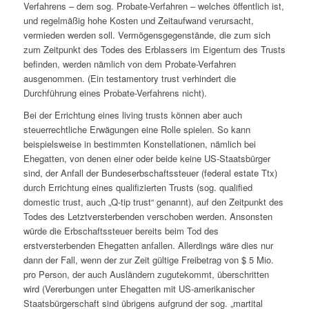
Verfahrens – dem sog. Probate-Verfahren – welches öffentlich ist,
und regelmäßig hohe Kosten und Zeitaufwand verursacht,
vermieden werden soll. Vermögensgegenstände, die zum sich
zum Zeitpunkt des Todes des Erblassers im Eigentum des Trusts
befinden, werden nämlich von dem Probate-Verfahren
ausgenommen. (Ein testamentory trust verhindert die
Durchführung eines Probate-Verfahrens nicht).
Bei der Errichtung eines living trusts können aber auch
steuerrechtliche Erwägungen eine Rolle spielen. So kann
beispielsweise in bestimmten Konstellationen, nämlich bei
Ehegatten, von denen einer oder beide keine US-Staatsbürger
sind, der Anfall der Bundeserbschaftssteuer (federal estate Ttx)
durch Errichtung eines qualifizierten Trusts (sog. qualified
domestic trust, auch „Q-tip trust“ genannt), auf den Zeitpunkt des
Todes des Letztversterbenden verschoben werden. Ansonsten
würde die Erbschaftssteuer bereits beim Tod des
erstversterbenden Ehegatten anfallen. Allerdings wäre dies nur
dann der Fall, wenn der zur Zeit gültige Freibetrag von $ 5 Mio.
pro Person, der auch Ausländern zugutekommt, überschritten
wird (Vererbungen unter Ehegatten mit US-amerikanischer
Staatsbürgerschaft sind übrigens aufgrund der sog. „martital