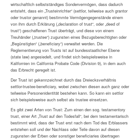
wirtschaftlich selbstständiges Sondervermögen, dass dadurch
entsteht, dass ein „Trusteinrichter“ (settlor, teilweise auch grantor
oder trustor genannt) bestimmte Vermögengegenstände einem
von ihm durch Erklärung („declaration of trust“, oder „deed of
trust“) geschaffenen Trust überträgt, und diese von einem
Treuhänder („trustee“) zugunsten eines Bezugsberechtigten oder
„Begünstigten“ („beneficiary“) verwaltet werden. Die
Reglementierung von Trusts ist auf bundesstaatlicher Ebene
(state law) angesiedelt, und findet sich beispielsweise in
Kalifornien im California Probate Code (Division 9), in dem auch
das Erbrecht geregelt ist.
Der Trust ist gekennzeichnet durch das Dreiecksverhältnis
settlor-trustee-beneficiary, wobei zwischen diesen auch ganz oder
teilweise Personenidentität bestehen kann. So kann ein settlor
sich beispielsweise auch selbst als trustee einsetzen.
Es gibt zwei Arten von Trust: Zum einen den sog. testamentory
trust, einer Art „Trust auf den Todesfall“, bei dem testamentarisch
bestimmt wird, dass der Trust erst nach dem Tod des Erblassers
entstehen soll und der Nachlass oder Teile davon auf diesen
zugunsten der Erben oder sonstiger beneficiaries übertragen